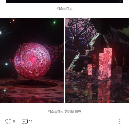
액소플래닛
액소플래닛 행성을 표현
8
11
📌 방문 팁 & 유의사항