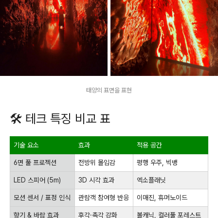
태양의 표면을 표현
🛠️ 테크 특징 비교 표
기술 요소
효과
적용 공간
6면 풀 프로젝션
전방위 몰입감
평행 우주, 빅뱅
LED 스피어 (5m)
3D 시각 효과
엑소플래닛
모션 센서 / 표정 인식
관람객 참여형 반응
이매진, 휴머노이드
향기 & 바람 효과
후각·촉각 강화
볼캐닉, 컬러풀 포레스트