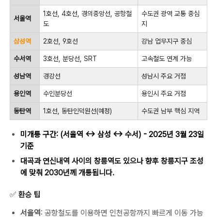
1호선, 4호선, 경의중앙선, 공항철
수도권 광역 교통 중심
서울역
도
지
삼성역
2호선, 9호선
강남 업무지구 중심
수서역
3호선, 분당선, SRT
고속철도 연계 가능
성남역
경강선
성남시 주요 거점
용인역
수인분당선
용인시 주요 거점
동탄역
1호선, 동탄인덕원선(예정)
수도권 남부 핵심 지역
미개통 구간: (서울역
↔
삼성
↔
수서) - 2025년 3월 23일
기준
대곡과 연신내역 사이의 창릉역도 있으나 향후 창릉지구 조성
에 맞춰 2030년께 개통됩니다.
✅ 환승 팁
서울역
: 공항철도를 이용하면 인천공항까지 빠르게 이동 가능