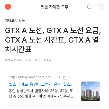
검색하기
햇살 가득한 오후
티스토리
카테고리 없음
GTX A 노선, GTX A 노선 요금,
GTX A 노선 시간표, GTX A 열
차시간표
햇살 담은 하루
2025. 3. 23. 15:14
https://blog.naver.com/aao9900
광고
힐스테이트 용인마크밸리 용인 힐스테
이트 특별혜택!
용인 삼성반도체 맨앞자리! 33평, 42평, 51
평 총 660세대 프리미엄 아파트 / 입주시까
지 1,000만원 / 6.27 대출규제 미적용, 수도
권 비규제지역