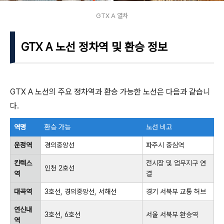
GTX A 열차
GTX A 노선 정차역 및 환승 정보
GTX A 노선의 주요 정차역과 환승 가능한 노선은 다음과 같습니
다.
역명
환승 가능
노선 비고
운정역
경의중앙선
파주시 중심역
킨텍스
전시장 및 업무지구 연
인천 2호선
역
결
대곡역
3호선, 경의중앙선, 서해선
경기 서북부 교통 허브
연신내
3호선, 6호선
서울 서북부 환승역
역