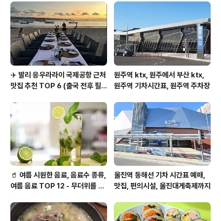
✈️ 발리 응우라라이 국제공항 근처
원주역 ktx, 원주에서 부산 ktx,
맛집 추천 TOP 6 (출국 전후 필
원주역 기차시간표, 원주역 주차장
수코스!)
🥤 여름 시원한 음료, 음료수 종류,
울진역 동해선 기차 시간표 예매,
여름 음료 TOP 12 - 무더위를 날
맛집, 편의시설, 울진대게축제까지
려봐요