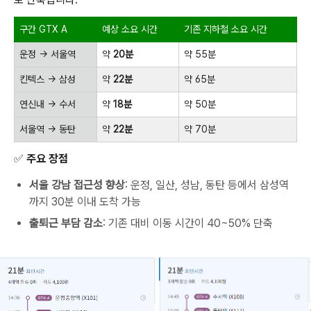
구간 GTX A
예상 소요 시간
기존 지하철 소요 시간
운정 → 서울역
약
20분
약 55분
킨텍스 → 삼성
약
22분
약 65분
연신내 → 수서
약
18분
약 50분
서울역 → 동탄
약
22분
약 70분
✅ 주요 장점
서울 강남 접근성 향상
: 운정, 일산, 성남, 동탄 등에서 삼성역
까지 30분 이내 도착 가능
출퇴근 부담 감소
: 기존 대비 이동 시간이 40~50% 단축