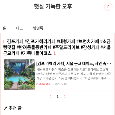
햇살 가득한 오후
홈
태그
방명록
김포카페 #김포가혜리카페 #대형카페 #브런치카페 #소금
빵맛집 #반려동물동반카페 #주말드라이브 #감성카페 #서울
근교카페 #가족나들이코스
1
[김포 가혜리 카페] 서울 근교 데이트, 자연 속 힐
링 공간에서 여유를 즐기기
서울 근교 나들이 명소를 찾고 계신가요? 드라이브 코스와
브런치, 대형 포토존까지 모두 갖춘 김포 가혜리 카페는 요즘
가장 뜨거운 인기 스폿 중 하나입니다. ‘자연 속에서 여유를
즐긴다’는 말이 딱 어울리는 이곳은 실내외 약 2,700평 규모
카테고리 없음
2025. 5. 18.
로, 가족 단위 방문객부터 연인, 반려동물 동반 고객까지 모
두 만족할 수 있는 힐링 공간입니다.📍 가혜리 카페 위치 및
기본 정보항목정보주소경기도 김포시 대곶면 덕포진로103
1
번길 84영업시간매일 10:00 ~ 21:00 (라스트오더 20:00)
주차대형 야외 주차장 완비 (무료)반려동물 동반야외 테라스
📍 추천 글
이용 가능예약 여부예약 불가, 선착순 입장 TIP: 주말에는 대
기 인원이 많아 평일 또는 오전 방문을 추천드립니다.🌿 자