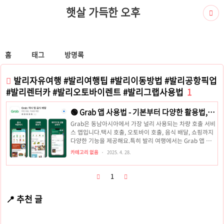
햇살 가득한 오후
홈
태그
방명록
발리자유여행 #발리여행팁 #발리이동방법 #발리공항픽업
#발리렌터카 #발리오토바이렌트 #발리그랩사용법
1
🟢 Grab 앱 사용법 - 기본부터 다양한 활용법, 꿀
팁까지
Grab은 동남아시아에서 가장 널리 사용되는 차량 호출 서비
스 앱입니다.택시 호출, 오토바이 호출, 음식 배달, 쇼핑까지
다양한 기능을 제공해요.특히 발리 여행에서는 Grab 앱 하
나만으로 교통 걱정 없이 이동할 수 있습니다.1. Grab 앱 설
카테고리 없음
2025. 4. 28.
치하기앱스토어(iOS) 또는 구글플레이(Android)에서
"Grab" 검색앱 다운로드 및 설치🔥 꿀팁: 발리 도착 전에 미
리 설치해두세요. 공항 도착해서 급하게 설치하려고 하면 데
1
이터 연결이 불안정할 수 있어요.2. 회원가입 및 로그인앱을
실행하면 전화번호 인증 요청한국 번호로 인증할 수도 있고,
📍 추천 글
현지 유심 번호로도 가능인증번호 입력 후 기본 정보(이름,
이메일) 입력결제 수단 등록 (선택사항)현금 결제 가능카드
결제 등록 가능 (VISA, MasterCard..