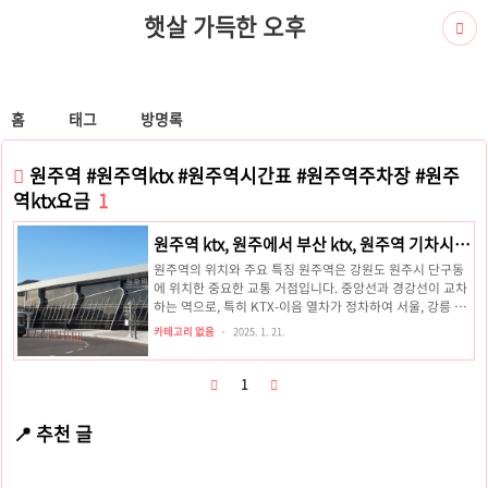
햇살 가득한 오후
홈
태그
방명록
원주역 #원주역ktx #원주역시간표 #원주역주차장 #원주
역ktx요금
1
원주역 ktx, 원주에서 부산 ktx, 원주역 기차시간
표, 원주역 주차장
원주역의 위치와 주요 특징 원주역은 강원도 원주시 단구동
에 위치한 중요한 교통 거점입니다. 중앙선과 경강선이 교차
하는 역으로, 특히 KTX-이음 열차가 정차하여 서울, 강릉 등
주요 도시로의 이동이 매우 편리합니다. 원주역은 지역 주민
카테고리 없음
2025. 1. 21.
뿐만 아니라 관광객들에게도 사랑받는 역으로 자리 잡고 있
습니다.원주역 주변에는 다양한 편의시설과 관광지가 있어
열차를 기다리며 시간을 보내거나 여행을 즐기기에도 적합
1
합니다. 빠른 ktx 예매 ktx 중앙선 노선도 KTX 노선, 요금
정보 - 원주 ↔ 부산 (부전)까지원주역을 경유하는 KTX-이음
📍 추천 글
은 청량리와 부전을 연결하는 핵심 노선입니다. 주요 경유지
는 제천, 단양, 풍기, 영주, 안동, 의성, 영천, 경주, 태화강, 부
전 으로, 원주에서 부전까지의 소요 시간은 약 ..