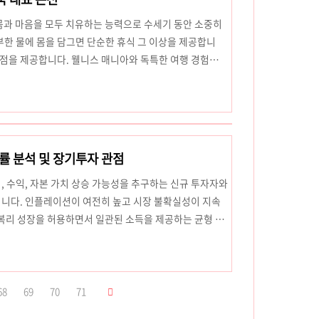
 바다 전망:방문객들은 ..
몸과 마음을 모두 치유하는 능력으로 수세기 동안 소중히
한 물에 몸을 담그면 단순한 휴식 그 이상을 제공합니
이점을 제공합니다. 웰니스 매니아와 독특한 여행 경험을
할 곳입니다.이번 포스팅에서는 온천의 건강상의 이점
지 몇 군데를 조명해 보겠습니다.1. 몸을 진정시키는 방
효과로 유명한 칼슘, 마그네슘, 유황과 같은 미네랄이 자
은 피부를 통해 흡수되어 다양한 이점을 제공합니다.순
류를 향상시킵니다. 이렇게 ..
률 분석 및 장기투자 관점
 수익, 자본 가치 상승 가능성을 추구하는 신규 투자자와
니다. 인플레이션이 여전히 높고 시장 불확실성이 지속
복리 성장을 허용하면서 일관된 소득을 제공하는 균형 잡
 배당주를 고려하는 사람들에게는 배당 지속 가능성과 총
 분석하는 것이 중요합니다. 이번 포스팅에서는 미국 배
택의 관점에서 실행 가능한 장기 투자가 될 수 있는지 살
 수익 달성회사의 연간 배당금을 주가 대비 백분율로 측
68
69
70
71
당주를 평가하는 핵심 요..