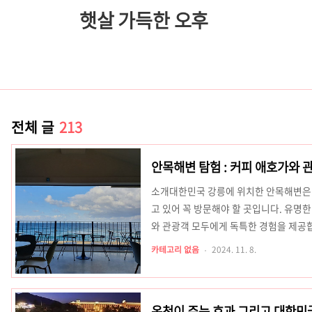
햇살 가득한 오후
전체 글
213
안목해변 탐험 : 커피 애호가와 
소개대한민국 강릉에 위치한 안목해변은 
고 있어 꼭 방문해야 할 곳입니다. 유명한
와 관광객 모두에게 독특한 경험을 제공합
는 다음과 같습니다.1. 커피 거리: 커피
카테고리 없음
2024. 11. 8.
스터리, 트렌디한 커피 명소가 즐비한 
다. 다양한 커피 경험: 단일 원산지 맥
하는 커피 문화를 선보입니다. 많은 식
온천이 주는 효과 그리고 대한민