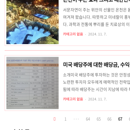
내에서 로스팅합니다.한 모금 마실 때마다
서문자연이 주는 위안의 선물인 온천은 
여겨져 왔습니다. 따뜻하고 미네랄이 풍부
다. 과학과 전통에 뿌리를 둔 치료상의 
원하는 사람들에게 온천은 꼭 방문해야 
카테고리 없음
2024. 11. 7.
에 대해 알아보고 한국 최고의 온천 여행
법: 온천의 신체적 이점온천수에는 치료 
연적으로 함유되어 있습니다. 이 미네랄
환 개선온천욕은 혈관 확장을 촉진하여 혈
미국 배당주에 대한 배당금, 수익
소개미국 배당주에 투자하는 것은 안정성,
노련한 투자자 모두에게 매력적인 전략입
됨에 따라 배당주는 시간이 지남에 따라 
힌 접근 방식을 제공합니다. 장기적으로
카테고리 없음
2024. 11. 7.
수익률에 초점을 맞춰 장기적인 잠재력을
당주가 배당수익률, 재투자 증가, 품질선
펴보겠습니다.배당수익률의 역할: 꾸준한
1
···
64
65
66
67
정하는 배당수익률은 소득 창출을 위해 배